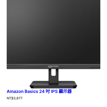
Amazon Basics 24 吋 IPS 顯示器
NT$
3,677