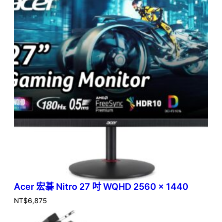
Acer 宏碁 Nitro 27 吋 WQHD 2560 x 1440
NT$
6,875