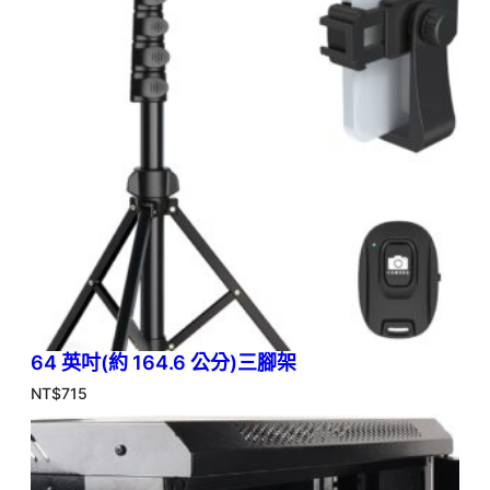
64 英吋(約 164.6 公分)三腳架
NT$
715