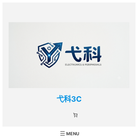
跳
至
主
要
內
容
弋科3C