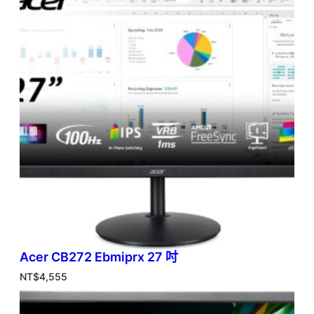
Acer CB272 Ebmiprx 27 吋
NT$
4,555