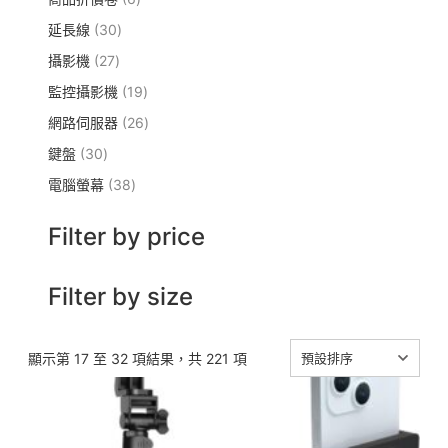
個
個
3
延長線
30
產
產
0
品
2
攝影機
27
品
個
7
1
監控攝影機
產
19
個
9
品
2
網路伺服器
產
26
個
6
品
3
鍵盤
30
產
個
0
品
3
電腦螢幕
38
產
個
8
品
產
個
Filter by price
品
產
品
Filter by size
顯示第 17 至 32 項結果，共 221 項