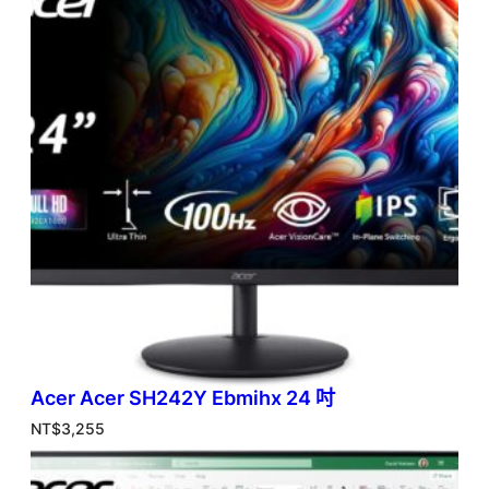
Acer Acer SH242Y Ebmihx 24 吋
NT$
3,255