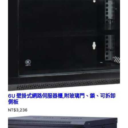
6U 壁掛式網路伺服器櫃,附玻璃門、鎖、可拆卸
側板
NT$
3,236