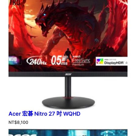
Acer 宏碁 Nitro 27 吋 WQHD
NT$
8,100