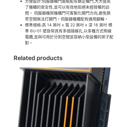
方便設計:伺服器櫃門面板配有鎖定櫃門,大大提高
了機櫃的安全性,並可以有效地拒絕未經授權的訪
問。 伺服器機架機櫃門可客製化開門方向,避免狹
窄空間無法打開門。伺服器機櫃配有通用腳輪。
標準規格:高 14 英吋 x 寬 22 英吋 x 深 18 英吋 標
準 6U-01 壁掛架具有多個接線孔,以多種方式佈線
電纜,並與可用於分割空間並容納小型設備的架子配
對。
Related products