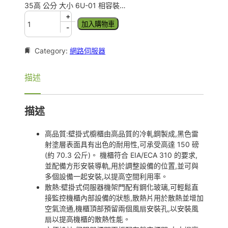
35高 公分 大小 6U-01 相容裝…
6
+
加入購物車
U
-
-
0
Category:
網路伺服器
1
壁
描述
掛
式
網
描述
路
機
架
高品質:壁掛式櫥櫃由高品質的冷軋鋼製成,黑色雷
數
射塗層表面具有出色的耐用性,可承受高達 150 磅
量
(約 70.3 公斤)。 機櫃符合 EIA/ECA 310 的要求,
並配備方形安裝導軌,用於調整設備的位置,並可與
多個設備一起安裝,以提高空間利用率。
散熱:壁掛式伺服器機架門配有鋼化玻璃,可輕鬆直
接監控機櫃內部設備的狀態,散熱片用於散熱並增加
空氣流通,機櫃頂部預留兩個風扇安裝孔,以安裝風
扇以提高機櫃的散熱性能。