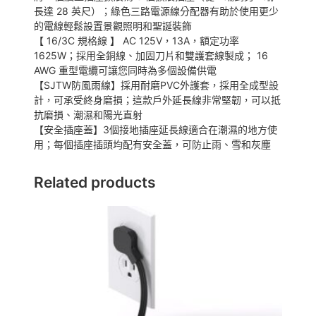
o
長達 28 英尺）；綠色三路電源線分配器有助於使用更少
o
的電線輕鬆設置景觀照明和聖誕裝飾
r
【 16/3C 規格線 】 AC 125V，13A，額定功率
E
1625W；採用全銅線、加固刀片和雙護套線製成； 16
x
AWG 重型電纜可讓您同時為多個設備供電
t
【SJTW防風雨線】採用耐磨PVC外護套，採用全成型設
e
計，可承受終身磨損；這款戶外延長線非常堅韌，可以抵
n
抗磨損、潮濕和陽光直射
s
【安全插座蓋】3個接地插座延長線適合在潮濕的地方使
i
用；每個插座插頭均配有安全蓋，可防止雨、雪和灰塵
o
n
Related products
C
o
r
d
數
量