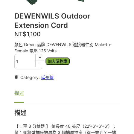
DEWENWILS Outdoor
Extension Cord
NT$
1,100
顏色 Green 品牌 DEWENWILS 連接器性別 Male-to-
Female 電壓 125 Volts…
D
+
加入購物車
E
-
W
E
Category:
延長線
N
W
描述
I
L
S
描述
O
u
t
【 1 至 3 分線器 】 總長度 40 英尺（22’+6’+6’+6’）；
d
將 1 個牆壁插座擴展為 3 個擴展插座（從一端到另一端