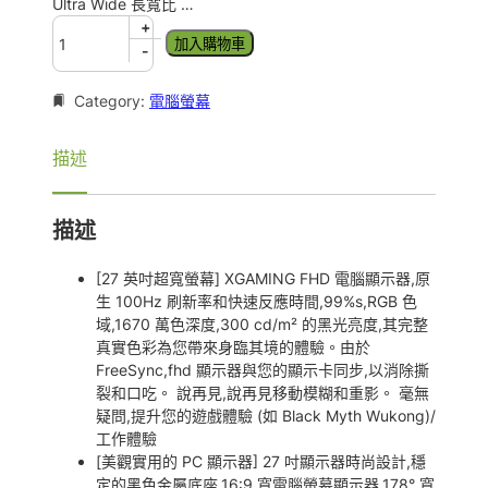
Ultra Wide 長寬比 …
2
+
加入購物車
7
-
吋
顯
Category:
電腦螢幕
示
器
描述
1
0
8
描述
0
P
1
[27 英吋超寬螢幕] XGAMING FHD 電腦顯示器,原
0
生 100Hz 刷新率和快速反應時間,99%s,RGB 色
0
域,1670 萬色深度,300 cd/m² 的黑光亮度,其完整
H
真實色彩為您帶來身臨其境的體驗。由於
z
FreeSync,fhd 顯示器與您的顯示卡同步,以消除撕
數
裂和口吃。 說再見,說再見移動模糊和重影。 毫無
量
疑問,提升您的遊戲體驗 (如 Black Myth Wukong)/
工作體驗
[美觀實用的 PC 顯示器] 27 吋顯示器時尚設計,穩
定的黑色金屬底座,16:9 寬電腦螢幕顯示器,178° 寬