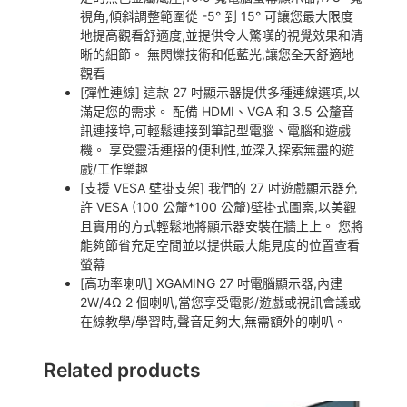
視角,傾斜調整範圍從 -5° 到 15° 可讓您最大限度
地提高觀看舒適度,並提供令人驚嘆的視覺效果和清
晰的細節。 無閃爍技術和低藍光,讓您全天舒適地
觀看
[彈性連線] 這款 27 吋顯示器提供多種連線選項,以
滿足您的需求。 配備 HDMI、VGA 和 3.5 公釐音
訊連接埠,可輕鬆連接到筆記型電腦、電腦和遊戲
機。 享受靈活連接的便利性,並深入探索無盡的遊
戲/工作樂趣
[支援 VESA 壁掛支架] 我們的 27 吋遊戲顯示器允
許 VESA (100 公釐*100 公釐)壁掛式圖案,以美觀
且實用的方式輕鬆地將顯示器安裝在牆上上。 您將
能夠節省充足空間並以提供最大能見度的位置查看
螢幕
[高功率喇叭] XGAMING 27 吋電腦顯示器,內建
2W/4Ω 2 個喇叭,當您享受電影/遊戲或視訊會議或
在線教學/學習時,聲音足夠大,無需額外的喇叭。
Related products