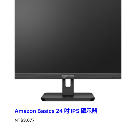
Amazon Basics 24 吋 IPS 顯示器
NT$
3,677