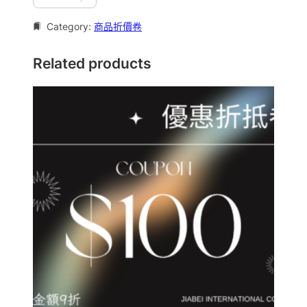
0
0
Category:
商品折價卷
面
額
Related products
折
抵
卷
數
量